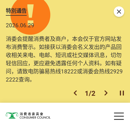
特別通告
关闭
2026.06.29
消委会提醒消费者及商户，本会仅于官方网站发
布消费警示。如接获以消委会名义发出的产品回
收相关来电、电邮、短讯或社交媒体讯息，切勿
轻信回应，更应避免透露任何个人资料。如有疑
问，请致电防骗易热线18222或消委会热线2929
2222查询。
1
/
2
上一个
下一个
开
Skip to main content
目
消费者委员会