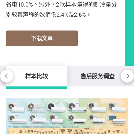
省电
10.0%
。另外，
2
款样本量得的制冷量分
别较其声称的数值低
2.4%
及
2.6%
。
下载文章
样本比较
售后服务调查
样本比较