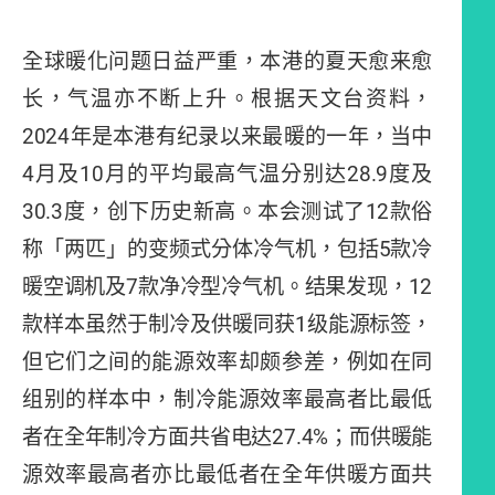
全球暖化问题日益严重，本港的夏天愈来愈
长，气温亦不断上升。根据天文台资料，
2024
年是本港有纪录以来最暖的一年，当中
4
月及
10
月的平均最高气温分别达
28.9
度及
30.3
度，创下历史新高。本会测试了
12
款俗
称「两匹」的变频式分体冷气机，包括
5
款冷
暖空调机及
7
款净冷型冷气机。结果发现，
12
款样本虽然于制冷及供暖同获
1
级能源标签，
但它们之间的能源效率却颇参差，例如在同
组别的样本中，制冷能源效率最高者比最低
者在全年制冷方面共省电达
27.4%
；而供暖能
源效率最高者亦比最低者在全年供暖方面共