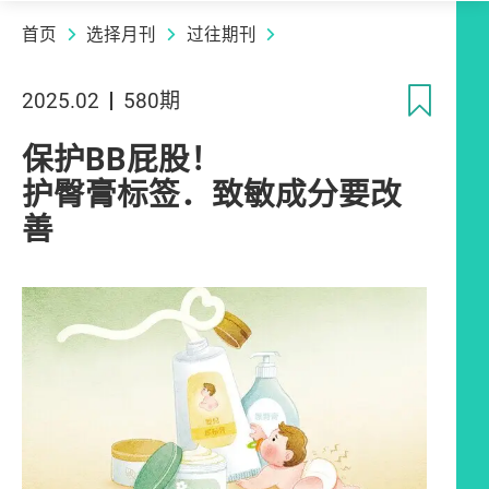
首页
选择月刊
过往期刊
收
2025.02
580期
保护BB屁股！
护臀膏标签．致敏成分要改
善