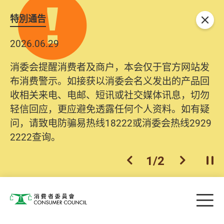
特別通告
关闭
2026.06.29
消委会提醒消费者及商户，本会仅于官方网站发
布消费警示。如接获以消委会名义发出的产品回
收相关来电、电邮、短讯或社交媒体讯息，切勿
轻信回应，更应避免透露任何个人资料。如有疑
问，请致电防骗易热线18222或消委会热线2929
2222查询。
1
/
2
上一个
下一个
开
Skip to main content
目
消费者委员会