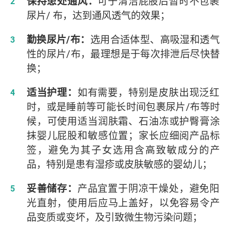
保持患处通风：
可于清洁屁股后暂时不包裹
尿片/ 布，达到通风透气的效果；
勤换尿片/布：
选用合适体型、高吸湿和透气
性的尿片/布，最理想是于每次排泄后尽快替
换；
适当护理：
如有需要，特别是皮肤出现泛红
时，或是睡前等可能长时间包裹尿片/布等时
候，可使用适当润肤霜、石油冻或护臀膏涂
抹婴儿屁股和敏感位置；家长应细阅产品标
签，避免为其子女选用含高致敏成分的产
品，特别是患有湿疹或皮肤敏感的婴幼儿；
妥善储存：
产品宜置于阴凉干燥处，避免阳
光直射，使用后应马上盖好，以免容易令产
品变质或变坏，及引致微生物污染问题；