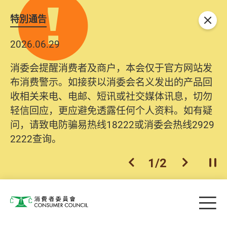
特別通告
关闭
2026.06.29
消委会提醒消费者及商户，本会仅于官方网站发
布消费警示。如接获以消委会名义发出的产品回
收相关来电、电邮、短讯或社交媒体讯息，切勿
轻信回应，更应避免透露任何个人资料。如有疑
问，请致电防骗易热线18222或消委会热线2929
2222查询。
1
/
2
上一个
下一个
开
Skip to main content
目
消费者委员会