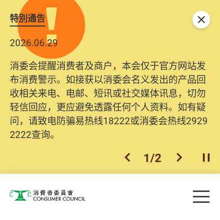
特別通告
关闭
2026.06.29
消委会提醒消费者及商户，本会仅于官方网站发
布消费警示。如接获以消委会名义发出的产品回
收相关来电、电邮、短讯或社交媒体讯息，切勿
轻信回应，更应避免透露任何个人资料。如有疑
问，请致电防骗易热线18222或消委会热线2929
2222查询。
1
/
2
上一个
下一个
开
Skip to main content
目
消费者委员会