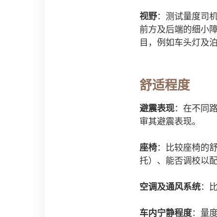
视野
：测试量度司
前方及后端的细小
目，例如车头灯及
舒适程度
避震表现
：在不同
审其避震表现。
座椅
：比较座椅的
托）、能否调校以
空调及通风系统
：
车内宁静程度
：量