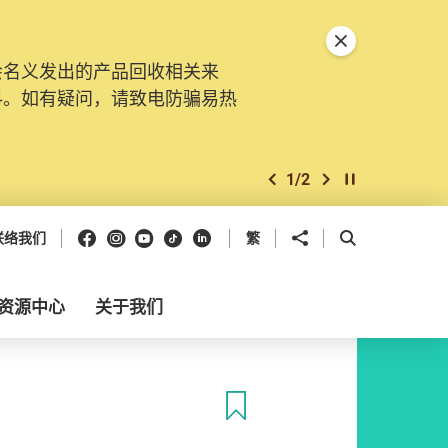
关闭特別通告
会名义发出的产品回收相关来
料。如有疑问，请致电防骗易热
1
/
2
上一个
下一个
开始/暂停幻灯
Facebook
Instagram
Youtube
抖音
领英
分享到
开启搜寻框
联络我们
繁
资源中心
关于我们
收藏