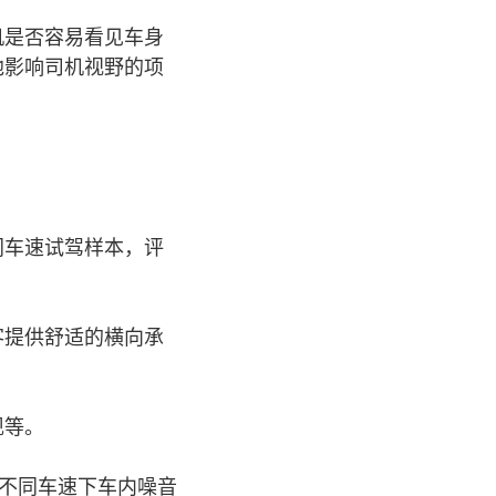
机是否容易看见车身
他影响司机视野的项
同车速试驾样本，评
客提供舒适的横向承
现等。
在不同车速下车内噪音