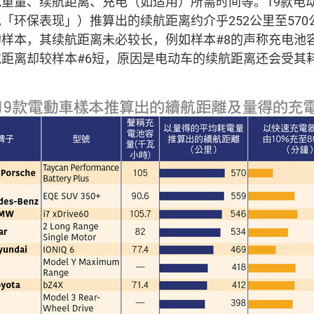
重量、续航距离、充电（如适用）所需时间等。19款电
「环保表现」）推算出的续航距离约介乎252公里至57
样本，其续航距离未必较长，例如样本#8的声称充电池容
距离却较样本#6短，原因是电动车的续航距离还会受其