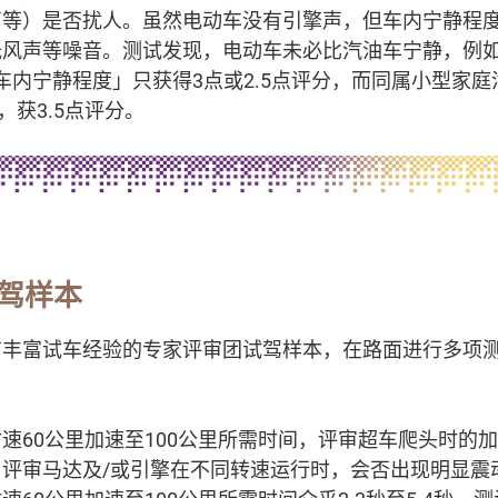
声等）是否扰人。虽然电动车没有引擎声，但车内宁静程
低风声等噪音。测试发现，电动车未必比汽油车宁静，例
在「车内宁静程度」只获得3点或2.5点评分，而同属小型家
，获3.5点评分。
驾样本
有丰富试车经验的专家评审团试驾样本，在路面进行多项
速60公里加速至100公里所需时间，评审超车爬头时的
评审马达及/或引擎在不同转速运行时，会否出现明显震