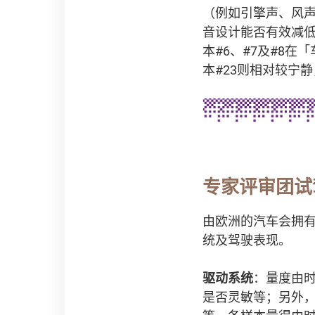
（例如引擎声、风
音设计能否有效减
本#6、#7及#8
本#23则相对较宁静
专家评审团试
由欧洲的汽车会拥
统及驾驶表现。
驱动系统
：量度由时
是否灵敏等；另外，