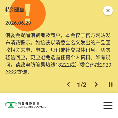
特別通告
关闭
2026.06.29
消委会提醒消费者及商户，本会仅于官方网站发
布消费警示。如接获以消委会名义发出的产品回
收相关来电、电邮、短讯或社交媒体讯息，切勿
轻信回应，更应避免透露任何个人资料。如有疑
问，请致电防骗易热线18222或消委会热线2929
2222查询。
1
/
2
上一个
下一个
开
Skip to main content
目
消费者委员会