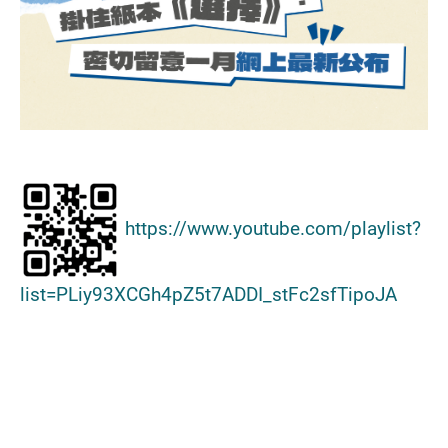
https://www.youtube.com/playlist?
list=PLiy93XCGh4pZ5t7ADDI_stFc2sfTipoJA