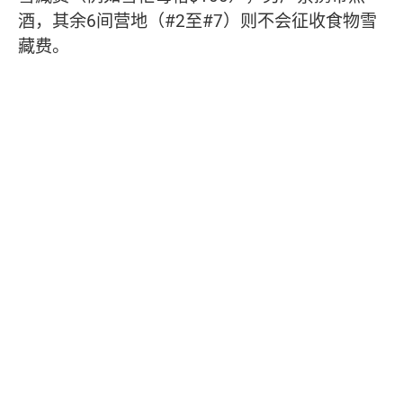
酒，其余6间营地（#2至#7）则不会征收食物雪
藏费。