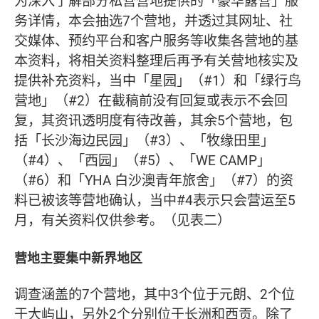
为深入了解部分私营营地提供的「豪华露营」服
务详情，本会抽选7个营地，并透过其网址、社
交媒体、预约平台和客户服务等收集各营地的基
本资料，将相关资料整理后再予有关营地核实及
提供补充资料，当中「星园」（#1）和「绿行鸟
营地」（#2）在截稿前没有回复或表示不会回
复，其资讯透明度有待改善，其余5个营地，包
括「长沙海边民园」（#3）、「牧缘田里」
（#4）、「西园」（#5）、「WE CAMP」
（#6）和「YHA 白沙澳青年旅舍」（#7）的资
料已被该等营地确认，当中#4表示只会营运至5
月，有关资料仅供参考。（见表二）
营地主要集中新界地区
调查涵盖的7个营地，其中3个位于元朗、2个位
于大屿山，另外2个分别位于长洲和西贡。除了