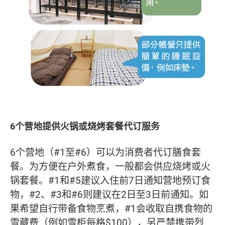
6个营地提供火锅或烧烤套餐代订服务
6个营地（#1至#6）可以为消费者代订膳食套
餐。为方便在户外煮食，一般都会供应烧烤或火
锅套餐。#1和#5建议入住前7日通知营地预订食
物，#2、#3和#6则建议在2日至3日前通知。如
果希望自行带备食物烹煮，#1会收取自携食物的
雪藏费（例如雪柜每格$100），另严禁携带烈