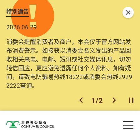
特別通告
关闭
2026.06.29
消委会提醒消费者及商户，本会仅于官方网站发
布消费警示。如接获以消委会名义发出的产品回
收相关来电、电邮、短讯或社交媒体讯息，切勿
轻信回应，更应避免透露任何个人资料。如有疑
问，请致电防骗易热线18222或消委会热线2929
2222查询。
1
/
2
上一个
下一个
开
Skip to main content
目
消费者委员会