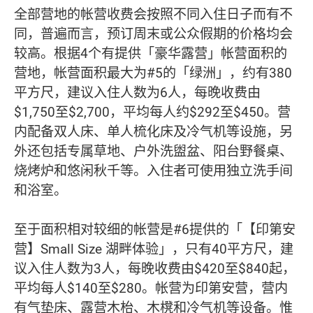
全部营地的帐营收费会按照不同入住日子而有不
同，普遍而言，预订周末或公众假期的价格均会
较高。根据4个有提供「豪华露营」帐营面积的
营地，帐营面积最大为#5的「绿洲」，约有380
平方尺，建议入住人数为6人，每晚收费由
$1,750至$2,700，平均每人约$292至$450。营
内配备双人床、单人梳化床及冷气机等设施，另
外还包括专属草地、户外洗盥盆、阳台野餐桌、
烧烤炉和悠闲秋千等。入住者可使用独立洗手间
和浴室。
至于面积相对较细的帐营是#6提供的「【印第安
营】Small Size 湖畔体验」，只有40平方尺，建
议入住人数为3人，每晚收费由$420至$840起，
平均每人$140至$280。帐营为印第安营，营内
有气垫床、露营木枱、木櫈和冷气机等设备。惟