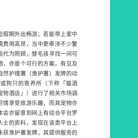
趁假期外出畅游；若能带上家中
需费用高昂，当中更牵涉不少繁
能代为照顾，替毛孩寻找一间可
宿，亦是个可行的方案。有见及
自然护理署（渔护署）发牌的动
只或狗只的寄养所（下称「猫酒
宠物酒店」）进行了相关市场调
尽情享受旅游乐趣，而其宠物亦
本会亦留意到网上有综合平台罗
人士的资料，发现在该类平台上
未获渔护署发牌，其提供服务的