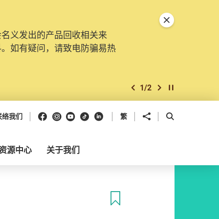
关闭特別通告
会名义发出的产品回收相关来
料。如有疑问，请致电防骗易热
1
/
2
上一个
下一个
开始/暂停幻灯
Facebook
Instagram
Youtube
抖音
领英
分享到
开启搜寻框
联络我们
繁
资源中心
关于我们
收藏