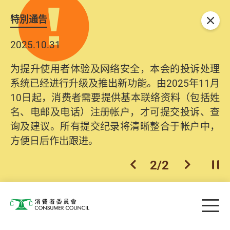
特別通告
关闭
2025.10.31
为提升使用者体验及网络安全，本会的投诉处理
系统已经进行升级及推出新功能。由2025年11月
10日起，消费者需要提供基本联络资料（包括姓
名、电邮及电话）注册帐户，才可提交投诉、查
询及建议。所有提交纪录将清晰整合于帐户中，
方便日后作出跟进。
2
/
2
上一个
下一个
开
Skip to main content
目
消费者委员会