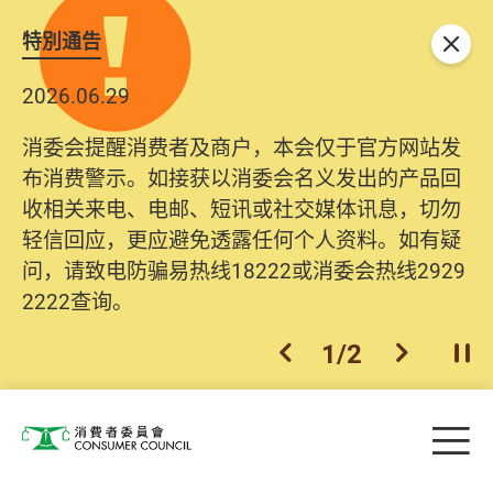
特別通告
关闭
2026.06.29
消委会提醒消费者及商户，本会仅于官方网站发
布消费警示。如接获以消委会名义发出的产品回
收相关来电、电邮、短讯或社交媒体讯息，切勿
轻信回应，更应避免透露任何个人资料。如有疑
问，请致电防骗易热线18222或消委会热线2929
2222查询。
1
/
2
上一个
下一个
开
Skip to main content
目
消费者委员会