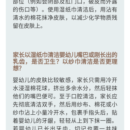
部位（例如会阴部及肛门口，破皮而外露
的伤口等）。使用湿纸巾清洁后，用沾有
清水的棉花抹净皮肤，以减少化学物质残
留在皮肤上。
家长以湿纸巾清洁婴幼儿嘴巴或刚长出的
乳齿，是否卫生？以纱巾清洁是否更理
想？
婴幼儿的皮肤比较敏感，家长只需用冷开
水浸湿棉花球，挤出多余水分，然后轻抹
他们的嘴巴便可。至于口腔清洁，家长应
先彻底清洁双手，然后用纱布、棉花或小
纱巾沾上小量冷开水，包裹手指头后，贴
着婴幼儿的牙龈，轻轻从上到下抹一圈。
若婴幼儿已长出牙齿，切记也要一并抹