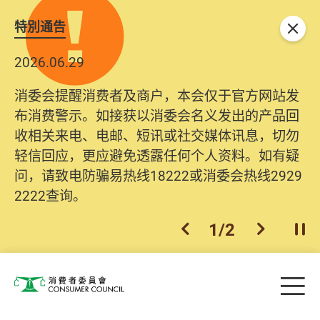
特別通告
关闭
2026.06.29
消委会提醒消费者及商户，本会仅于官方网站发
布消费警示。如接获以消委会名义发出的产品回
收相关来电、电邮、短讯或社交媒体讯息，切勿
轻信回应，更应避免透露任何个人资料。如有疑
问，请致电防骗易热线18222或消委会热线2929
2222查询。
1
/
2
上一个
下一个
开
Skip to main content
目
消费者委员会