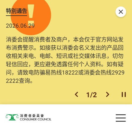
特別通告
关闭
2026.06.29
消委会提醒消费者及商户，本会仅于官方网站发
布消费警示。如接获以消委会名义发出的产品回
收相关来电、电邮、短讯或社交媒体讯息，切勿
轻信回应，更应避免透露任何个人资料。如有疑
问，请致电防骗易热线18222或消委会热线2929
2222查询。
1
/
2
上一个
下一个
开
Skip to main content
目
消费者委员会