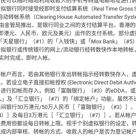
市民可以随时随地利用收款人的手机号码或电邮地址进行
同时接受经即时支付结算系统（Real Time Gross Settle
系统（Clearing House Automated Transfer Sy
96年由金管局推出，是银行同业之间的支付结算平台。香港的
（即港元、人民币、欧元及美元）运作的支付系统。部分虚
天星银行」（#1）的「入钱快」或「Mox Bank」（#
拟银行或传统银行的网上/流动银行经转数快作本地转帐
时实时完成，即时入帐。
行帐户而言，若由其他银行发出转帐指示经转数快存入，
子直接扣帐授权 (Electronic Direct Debit Authori
行扣帐而存入，例如「富融银行」（#3）的eDDA，或「Liv
入」及「汇立银行」（#7）的「绑定帐户」功能，虽然不
间银行50万港元/50万人民币［「富融银行」（#3）］、
k」（#4）］及每日3万港元［「汇立银行」（#7）］。若从
帐费用但都设每日转帐上限。视乎个别虚拟银行的设定，
完成内部审核、转帐的方式、收款人的帐户是否为登记帐