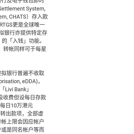
跨行及电子钱包即时
ment System,
stem, CHATS）存入款
RTGS更是全球唯一
拟银行亦提供特定存
5）的「入钱」功能。
，转帐同样可于每星
虚拟银行普遍不收取
sation, eDDA)，
i Bank」
设收费但设每日存款
每日10万港元
帐户转出款项，全部虚
转帐上限会因应帐户
户或是同名帐户等而