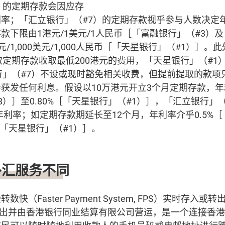
）的定期存款会因应存
率；「汇立银行」（#7）的定期存款视乎参与人数决定
款下限由1港元/1美元/1人民币［「富融银行」（#3）
港元/1,000美元/1,000人民币［「天星银行」（#1）］
取定期存款收取最低200港元的费用，「天星银行」（#1
行」（#7）不设或现时豁免相关收费，但提前提取的款项
获发任何利息。假设以10万港元开立3个月定期存款，年利
8）］至0.80%［「天星银行」（#1）］，「汇立银行」
年利率；如定期存款期延长至12个月，年利率介乎0.5%
%［「天星银行」（#1）］。
外汇服务不同
快（Faster Payment System, FPS）实时存入
月推出并由香港银行同业结算有限公司营运，是一个连接香