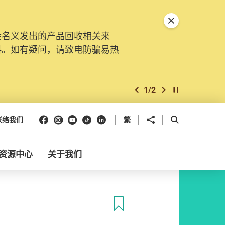
关闭特別通告
会名义发出的产品回收相关来
料。如有疑问，请致电防骗易热
1
/
2
上一个
下一个
开始/暂停幻灯
Facebook
Instagram
Youtube
抖音
领英
分享到
开启搜寻框
联络我们
繁
资源中心
关于我们
收藏