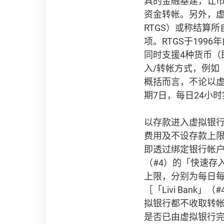
具的金融基建，让
资金转帐。另外，虚拟银行
RTGS）或称结算所自动转帐
项。RTGS于19
同时支援4种货币
入/转帐方式，例如「
概括而言，不论以虚
期7日，每日24小
以存款进入虚拟银
费用及不设存款上限。若设立电
即透过绑定银行帐户进
（#4）的「快速存
上限，分别为每日每
［「Livi Ban
拟银行都不收取转
是否已由虚拟银行