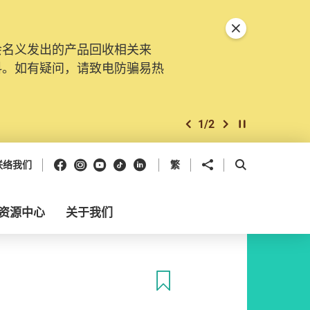
关闭特別通告
会名义发出的产品回收相关来
料。如有疑问，请致电防骗易热
1
/
2
上一个
下一个
开始/暂停幻灯
Facebook
Instagram
Youtube
抖音
领英
分享到
开启搜寻框
联络我们
繁
资源中心
关于我们
收藏