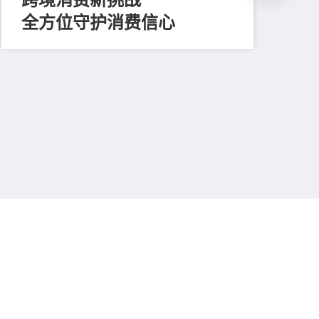
全方位守护消费信心
202
凝
廿