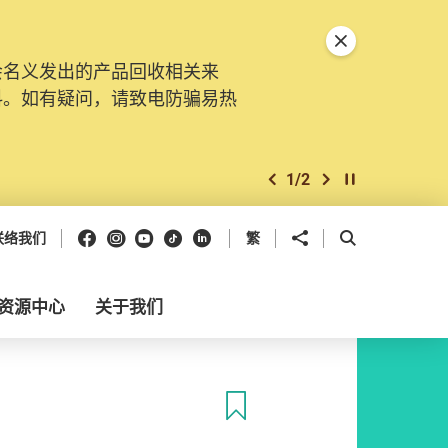
关闭特別通告
会名义发出的产品回收相关来
料。如有疑问，请致电防骗易热
1
/
2
上一个
下一个
开始/暂停幻灯
Facebook
Instagram
Youtube
抖音
领英
分享到
开启搜寻框
联络我们
繁
资源中心
关于我们
收藏