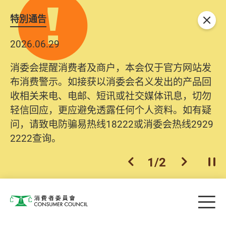
特別通告
关闭
2026.06.29
消委会提醒消费者及商户，本会仅于官方网站发
布消费警示。如接获以消委会名义发出的产品回
收相关来电、电邮、短讯或社交媒体讯息，切勿
轻信回应，更应避免透露任何个人资料。如有疑
问，请致电防骗易热线18222或消委会热线2929
2222查询。
1
/
2
上一个
下一个
开
Skip to main content
目
消费者委员会