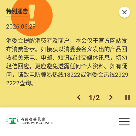
特別通告
关闭
2026.06.29
消委会提醒消费者及商户，本会仅于官方网站发
布消费警示。如接获以消委会名义发出的产品回
收相关来电、电邮、短讯或社交媒体讯息，切勿
轻信回应，更应避免透露任何个人资料。如有疑
问，请致电防骗易热线18222或消委会热线2929
2222查询。
1
/
2
上一个
下一个
开
Skip to main content
目
消费者委员会