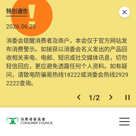
特別通告
关闭
2026.06.29
消委会提醒消费者及商户，本会仅于官方网站发
布消费警示。如接获以消委会名义发出的产品回
收相关来电、电邮、短讯或社交媒体讯息，切勿
轻信回应，更应避免透露任何个人资料。如有疑
问，请致电防骗易热线18222或消委会热线2929
2222查询。
1
/
2
上一个
下一个
开
Skip to main content
目
消费者委员会