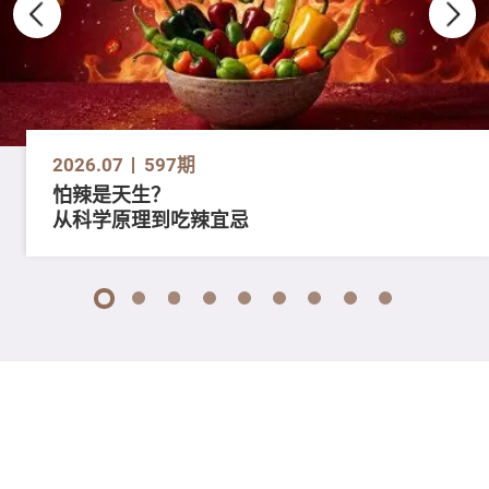
2026.07
597期
怕辣是天生？
从科学原理到吃辣宜忌
1
2
3
4
5
6
7
8
9