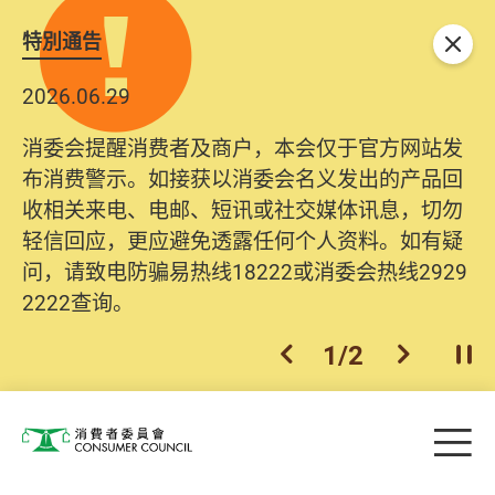
特別通告
关闭
2026.06.29
消委会提醒消费者及商户，本会仅于官方网站发
布消费警示。如接获以消委会名义发出的产品回
收相关来电、电邮、短讯或社交媒体讯息，切勿
轻信回应，更应避免透露任何个人资料。如有疑
问，请致电防骗易热线18222或消委会热线2929
2222查询。
1
/
2
上一个
下一个
开
Skip to main content
目
消费者委员会