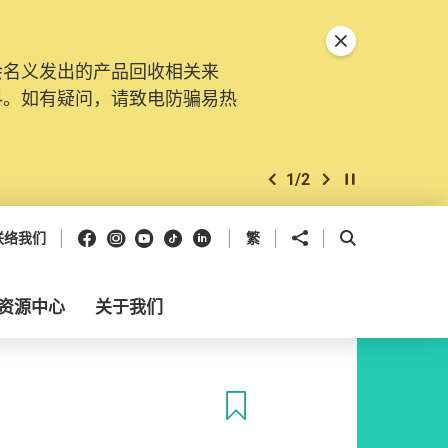
关闭特別通告
会名义发出的产品回收相关来
料。如有疑问，请致电防骗易热
1
/
2
上一个
下一个
开始/暂停幻灯
Facebook
Instagram
Youtube
抖音
领英
分享到
开启搜寻框
联络我们
繁
资源中心
关于我们
收藏