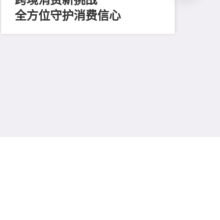
全方位守护消费信心
202
凝
廿