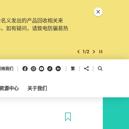
关闭特別通告
会名义发出的产品回收相关来
料。如有疑问，请致电防骗易热
1
/
2
上一个
下一个
开始/暂停幻灯
Facebook
Instagram
Youtube
抖音
领英
分享到
开启搜寻框
联络我们
繁
资源中心
关于我们
收藏