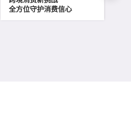
全方位守护消费信心
202
凝
廿