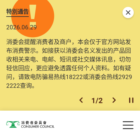
特別通告
关闭
2026.06.29
消委会提醒消费者及商户，本会仅于官方网站发
布消费警示。如接获以消委会名义发出的产品回
收相关来电、电邮、短讯或社交媒体讯息，切勿
轻信回应，更应避免透露任何个人资料。如有疑
问，请致电防骗易热线18222或消委会热线2929
2222查询。
1
/
2
上一个
下一个
开
Skip to main content
目
消费者委员会