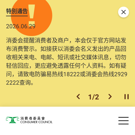
特別通告
关闭
2026.06.29
消委会提醒消费者及商户，本会仅于官方网站发
布消费警示。如接获以消委会名义发出的产品回
收相关来电、电邮、短讯或社交媒体讯息，切勿
轻信回应，更应避免透露任何个人资料。如有疑
问，请致电防骗易热线18222或消委会热线2929
2222查询。
1
/
2
上一个
下一个
开
Skip to main content
目
消费者委员会