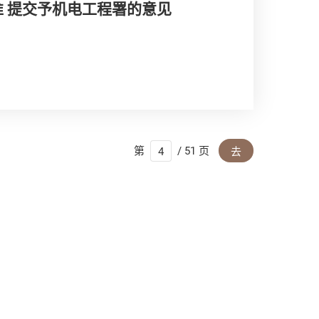
 提交予机电工程署的意见
第
/ 51 页
去