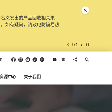
关闭特別通告
会名义发出的产品回收相关来
料。如有疑问，请致电防骗易热
1
/
2
上一个
下一个
开始/暂停幻灯
Facebook
Instagram
Youtube
抖音
领英
分享到
开启搜寻框
们
EN
繁
资源中心
关于我们