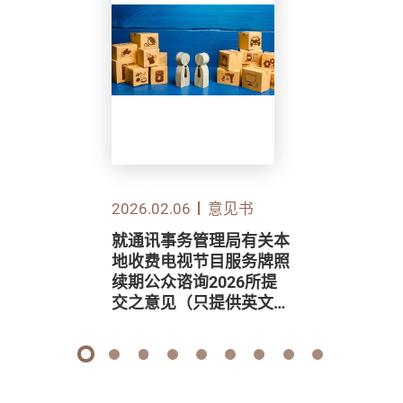
2026.02.06
意见书
就通讯事务管理局有关本
地收费电视节目服务牌照
续期公众谘询2026所提
交之意见（只提供英文
版）
1
2
3
4
5
6
7
8
9