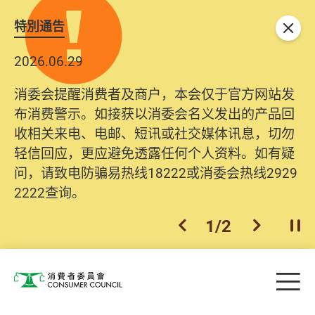
特別通告
关闭
2026.06.29
消委会提醒消费者及商户，本会仅于官方网站发
布消费警示。如接获以消委会名义发出的产品回
收相关来电、电邮、短讯或社交媒体讯息，切勿
轻信回应，更应避免透露任何个人资料。如有疑
问，请致电防骗易热线18222或消委会热线2929
2222查询。
1
/
2
上一个
下一个
开
Skip to main content
目
消费者委员会