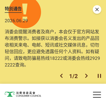
特別通告
关闭
2026.06.29
消委会提醒消费者及商户，本会仅于官方网站发
布消费警示。如接获以消委会名义发出的产品回
收相关来电、电邮、短讯或社交媒体讯息，切勿
轻信回应，更应避免透露任何个人资料。如有疑
问，请致电防骗易热线18222或消委会热线2929
2222查询。
1
/
2
上一个
下一个
开
Skip to main content
目
消费者委员会