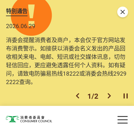
特別通告
关闭
2026.06.29
消委会提醒消费者及商户，本会仅于官方网站发
布消费警示。如接获以消委会名义发出的产品回
收相关来电、电邮、短讯或社交媒体讯息，切勿
轻信回应，更应避免透露任何个人资料。如有疑
问，请致电防骗易热线18222或消委会热线2929
2222查询。
1
/
2
上一个
下一个
开
Skip to main content
目
消费者委员会