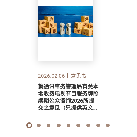
2026.02.06
意见书
就通讯事务管理局有关本
地收费电视节目服务牌照
续期公众谘询2026所提
交之意见（只提供英文
版）
1
2
3
4
5
6
7
8
9