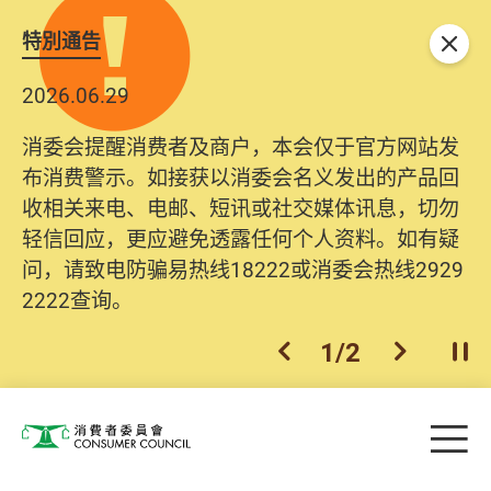
特別通告
关闭
2026.06.29
消委会提醒消费者及商户，本会仅于官方网站发
布消费警示。如接获以消委会名义发出的产品回
收相关来电、电邮、短讯或社交媒体讯息，切勿
轻信回应，更应避免透露任何个人资料。如有疑
问，请致电防骗易热线18222或消委会热线2929
2222查询。
1
/
2
上一个
下一个
开
Skip to main content
目
消费者委员会