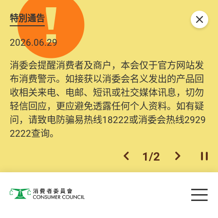
特別通告
关闭
2026.06.29
消委会提醒消费者及商户，本会仅于官方网站发
布消费警示。如接获以消委会名义发出的产品回
收相关来电、电邮、短讯或社交媒体讯息，切勿
轻信回应，更应避免透露任何个人资料。如有疑
问，请致电防骗易热线18222或消委会热线2929
2222查询。
1
/
2
上一个
下一个
开
Skip to main content
目
消费者委员会