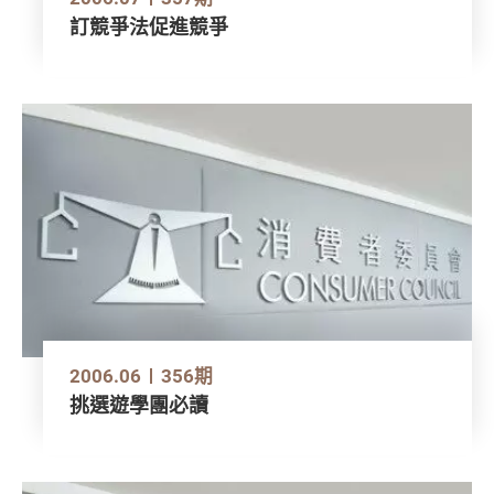
訂競爭法促進競爭
2006.06
356期
挑選遊學團必讀