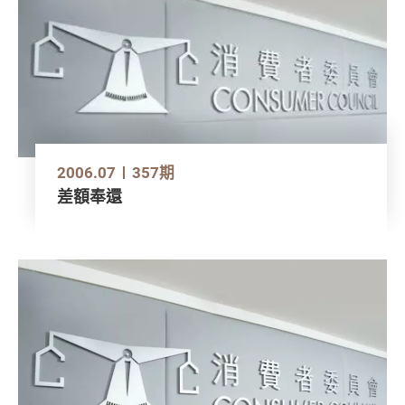
2006.07
357期
差額奉還