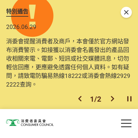
特別通告
關閉
2026.06.29
消委會提醒消費者及商戶，本會僅於官方網站發
布消費警示。如接獲以消委會名義發出的產品回
收相關來電、電郵、短訊或社交媒體訊息，切勿
輕信回應，更應避免透露任何個人資料。如有疑
問，請致電防騙易熱線18222或消委會熱線2929
2222查詢。
1
/
2
上一個
下一個
開
Skip to main content
目
消費者委員會