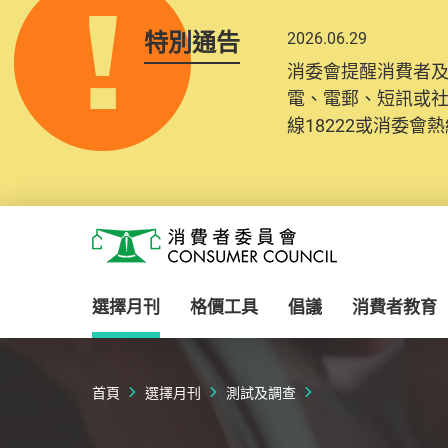
特別通告
2026.06.29
消委會提醒消費者
電、電郵、短訊或
線18222或消委會熱線
Skip to main content
消費者委員會
選擇月刊
格價工具
倡議
消費者教育
首頁
選擇月刊
測試及調查