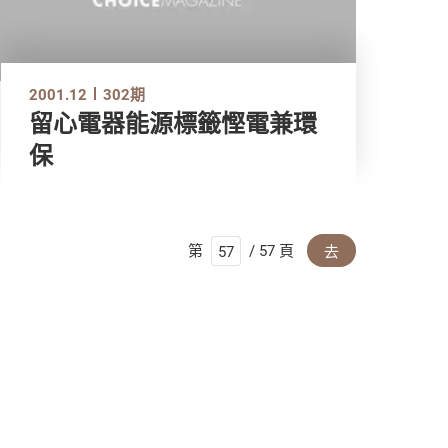
2001.12
302期
留心電器能源標籤慳電兼環
保
第
/ 57 頁
去