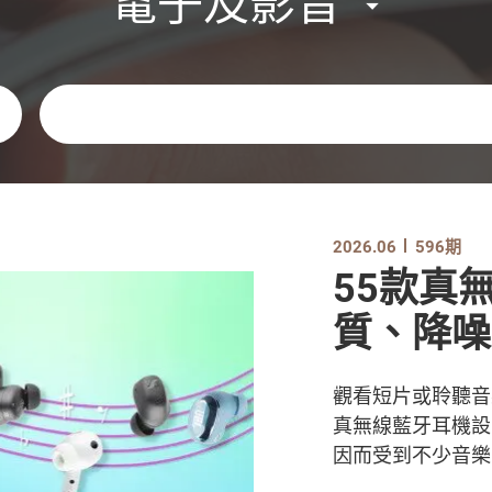
電子及影音
關鍵字
2026.06
596期
55款真
質、降噪
觀看短片或聆聽音
真無線藍牙耳機設
因而受到不少音樂愛