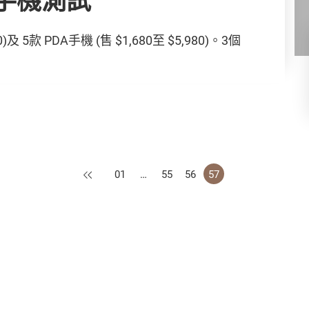
0)及 5款 PDA手機 (售 $1,680至 $5,980)。3個
上一頁
01
…
55
56
57