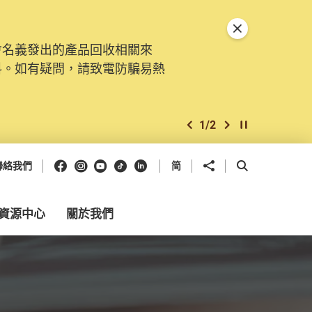
關閉特別通告
會名義發出的產品回收相關來
料。如有疑問，請致電防騙易熱
1
/
2
上一個
下一個
開始/暫停幻燈
Facebook
Instagram
Youtube
抖音
領英
分享到
開啟搜尋框
聯絡我們
简
資源中心
關於我們