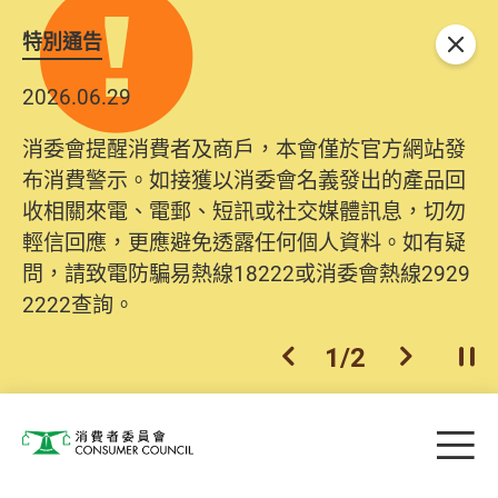
特別通告
關閉
2026.06.29
消委會提醒消費者及商戶，本會僅於官方網站發
布消費警示。如接獲以消委會名義發出的產品回
收相關來電、電郵、短訊或社交媒體訊息，切勿
輕信回應，更應避免透露任何個人資料。如有疑
問，請致電防騙易熱線18222或消委會熱線2929
2222查詢。
1
/
2
上一個
下一個
開
Skip to main content
目
消費者委員會