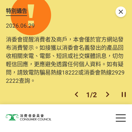
特別通告
關閉
2026.06.29
消委會提醒消費者及商戶，本會僅於官方網站發
布消費警示。如接獲以消委會名義發出的產品回
收相關來電、電郵、短訊或社交媒體訊息，切勿
輕信回應，更應避免透露任何個人資料。如有疑
問，請致電防騙易熱線18222或消委會熱線2929
2222查詢。
1
/
2
上一個
下一個
開
Skip to main content
目
消費者委員會