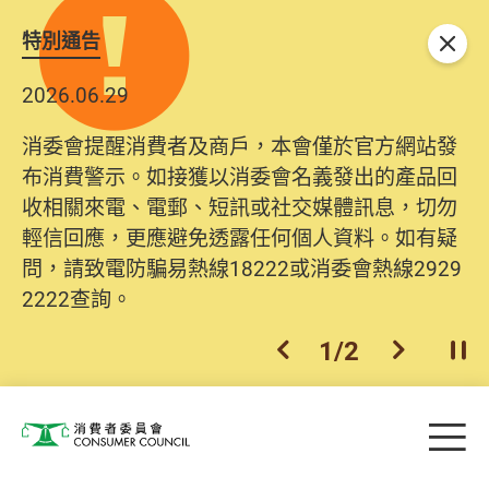
特別通告
關閉
2026.06.29
消委會提醒消費者及商戶，本會僅於官方網站發
布消費警示。如接獲以消委會名義發出的產品回
收相關來電、電郵、短訊或社交媒體訊息，切勿
輕信回應，更應避免透露任何個人資料。如有疑
問，請致電防騙易熱線18222或消委會熱線2929
2222查詢。
1
/
2
上一個
下一個
開
Skip to main content
目
消費者委員會