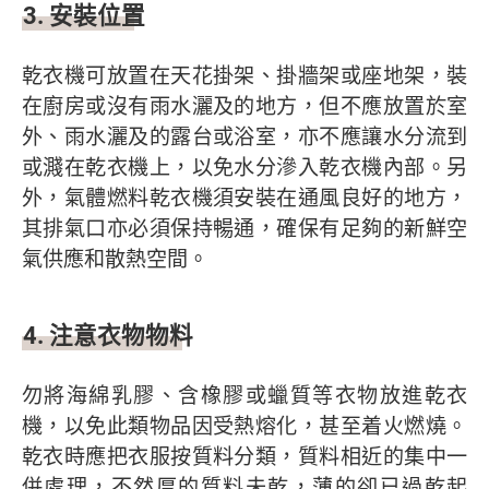
3. 安裝位置
乾衣機可放置在天花掛架、掛牆架或座地架，裝
在廚房或沒有雨水灑及的地方，但不應放置於室
外、雨水灑及的露台或浴室，亦不應讓水分流到
或濺在乾衣機上，以免水分滲入乾衣機內部。另
外，氣體燃料乾衣機須安裝在通風良好的地方，
其排氣口亦必須保持暢通，確保有足夠的新鮮空
氣供應和散熱空間。
4. 注意衣物物料
勿將海綿乳膠、含橡膠或蠟質等衣物放進乾衣
機，以免此類物品因受熱熔化，甚至着火燃燒。
乾衣時應把衣服按質料分類，質料相近的集中一
併處理，不然厚的質料未乾，薄的卻已過乾起