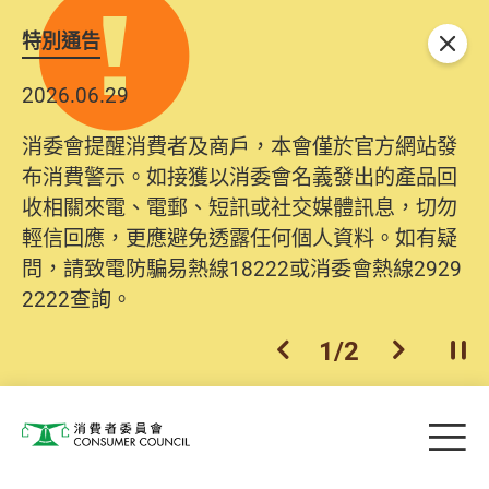
特別通告
關閉
2026.06.29
消委會提醒消費者及商戶，本會僅於官方網站發
布消費警示。如接獲以消委會名義發出的產品回
收相關來電、電郵、短訊或社交媒體訊息，切勿
輕信回應，更應避免透露任何個人資料。如有疑
問，請致電防騙易熱線18222或消委會熱線2929
2222查詢。
1
/
2
上一個
下一個
開
Skip to main content
目
消費者委員會