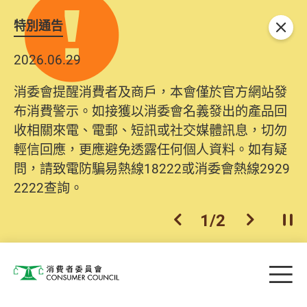
特別通告
關閉
2026.06.29
消委會提醒消費者及商戶，本會僅於官方網站發
布消費警示。如接獲以消委會名義發出的產品回
收相關來電、電郵、短訊或社交媒體訊息，切勿
輕信回應，更應避免透露任何個人資料。如有疑
問，請致電防騙易熱線18222或消委會熱線2929
2222查詢。
1
/
2
上一個
下一個
開
Skip to main content
目
消費者委員會