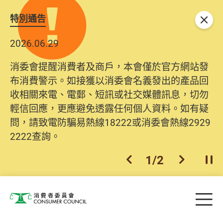
特別通告
關閉
2026.06.29
消委會提醒消費者及商戶，本會僅於官方網站發
布消費警示。如接獲以消委會名義發出的產品回
收相關來電、電郵、短訊或社交媒體訊息，切勿
輕信回應，更應避免透露任何個人資料。如有疑
問，請致電防騙易熱線18222或消委會熱線2929
2222查詢。
1
/
2
上一個
下一個
開
Skip to main content
目
消費者委員會