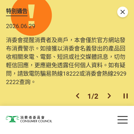
特別通告
關閉
2026.06.29
消委會提醒消費者及商戶，本會僅於官方網站發
布消費警示。如接獲以消委會名義發出的產品回
收相關來電、電郵、短訊或社交媒體訊息，切勿
輕信回應，更應避免透露任何個人資料。如有疑
問，請致電防騙易熱線18222或消委會熱線2929
2222查詢。
1
/
2
上一個
下一個
開
Skip to main content
目
消費者委員會