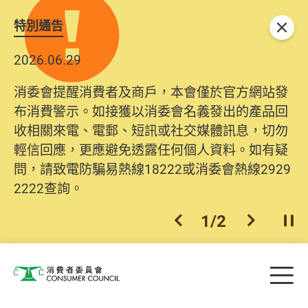
特別通告
關閉
2026.06.29
消委會提醒消費者及商戶，本會僅於官方網站發
布消費警示。如接獲以消委會名義發出的產品回
收相關來電、電郵、短訊或社交媒體訊息，切勿
輕信回應，更應避免透露任何個人資料。如有疑
問，請致電防騙易熱線18222或消委會熱線2929
2222查詢。
1
/
2
上一個
下一個
開
Skip to main content
目
消費者委員會