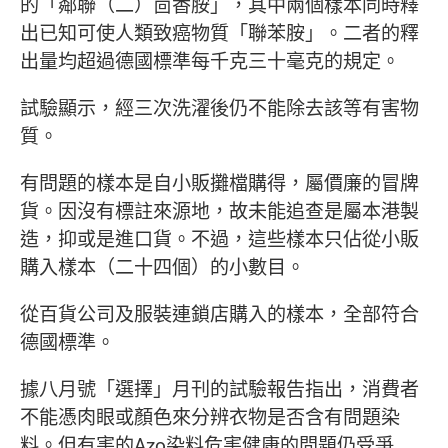
的「鄰聯（二）茴香胺」，其中兩個樣本同時釋
出已知可使人類致癌物質「聯苯胺」。二者的釋
出量均超過德國標準每千克三十毫克的規定。
試驗顯示，經三次洗濯後仍不能除去該等有害物
質。
有問題的樣本是自小販攤檔購得，屬價廉的冒牌
貨。因沒有標註來源地，故未能追查是屬本港製
造，抑或是進口貨。不過，這些樣本只佔從小販
購入樣本（二十四個）的小數目。
從百貨公司及服裝連鎖店購入的樣本，全部符合
德國標準。
據八月號「選擇」月刊的試驗報告指出，消費者
不能憑肉眼或顏色來分辨衣物是否含有問題染
料。但有害的Azo染料危害健康的問題仍受爭