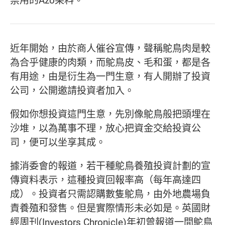
近年開始，由於商人催谷宣傳，聲稱鴕鳥肉是較
為合乎健康的肉類，而鴕鳥皮、毛和蛋，都是各
有用途，由是衍生為一門生意，有人開辦了投資
公司，公開邀請投資者加入。
假如你想投資這門生意，先別像鴕鳥般把頭埋在
沙堆，以為萬事不理，放心把資金交給投資公
司，便可以坐享其成。
據消委會的報道，若干種鴕鳥養殖投資計劃的宣
傳資料表示，這種投資回報率高（每年高達四
成）。投資者只需認購數隻鴕鳥，由外地農場負
責養殖和發售。但是實際情形未必如是。英國財
經周刊(Investors Chronicle)年初曾報道一間鴕鳥