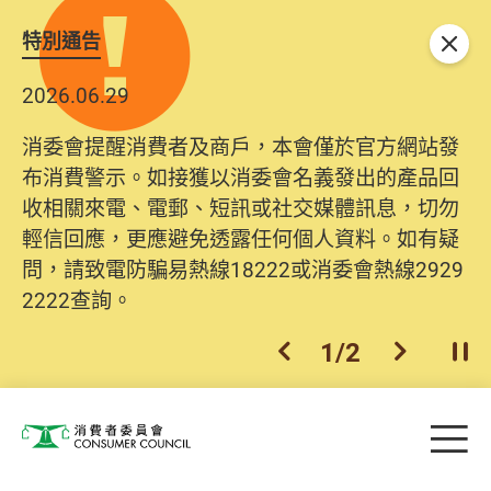
特別通告
關閉
2026.06.29
消委會提醒消費者及商戶，本會僅於官方網站發
布消費警示。如接獲以消委會名義發出的產品回
收相關來電、電郵、短訊或社交媒體訊息，切勿
輕信回應，更應避免透露任何個人資料。如有疑
問，請致電防騙易熱線18222或消委會熱線2929
2222查詢。
1
/
2
上一個
下一個
開
Skip to main content
目
消費者委員會