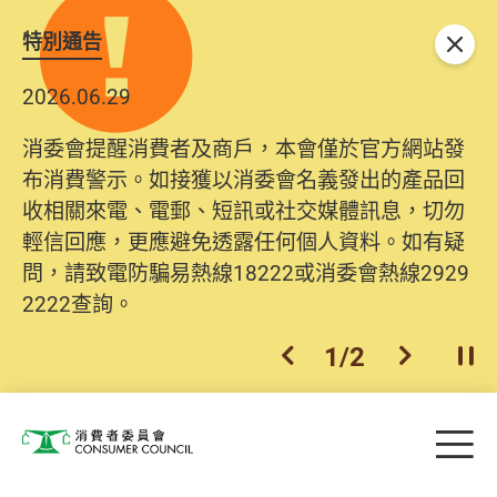
特別通告
關閉
2026.06.29
消委會提醒消費者及商戶，本會僅於官方網站發
布消費警示。如接獲以消委會名義發出的產品回
收相關來電、電郵、短訊或社交媒體訊息，切勿
輕信回應，更應避免透露任何個人資料。如有疑
問，請致電防騙易熱線18222或消委會熱線2929
2222查詢。
1
/
2
上一個
下一個
開
Skip to main content
目
消費者委員會