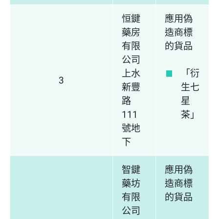
恒鍵
應用偽
藥房
造商標
有限
的貨品
公司
上水
「衍
3
新豐
生七
路
星
111
茶」
號地
下
智鍵
應用偽
藥坊
造商標
有限
的貨品
公司