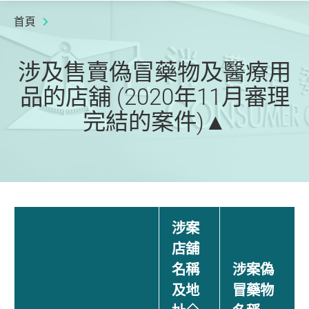
首頁
涉及售賣偽冒藥物及醫療用
品的店舖 (2020年11月審理
完結的案件)▲
涉案
店舖
名稱
涉案偽
及地
冒藥物