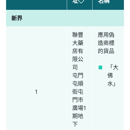
址◇
名稱
新界
聯豐
應用偽
大藥
造商標
房有
的貨品
限公
司
「大
屯門
佛
屯順
水」
1
街屯
門巿
廣場1
期地
下