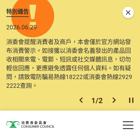
特別通告
關閉
2026.06.29
消委會提醒消費者及商戶，本會僅於官方網站發
布消費警示。如接獲以消委會名義發出的產品回
收相關來電、電郵、短訊或社交媒體訊息，切勿
輕信回應，更應避免透露任何個人資料。如有疑
問，請致電防騙易熱線18222或消委會熱線2929
2222查詢。
1
/
2
上一個
下一個
開
Skip to main content
目
消費者委員會