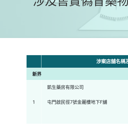
涉及售賣偽冒藥物的
涉案店舖名稱
新界
凱生藥房有限公司
1
屯門啟民徑7號金麗樓地下F舖