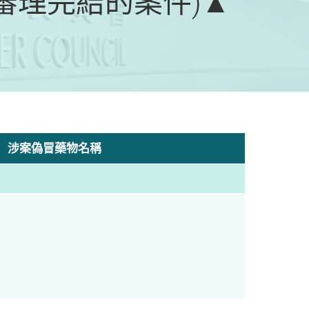
月審理完結的案件)▲
涉案偽冒藥物名稱