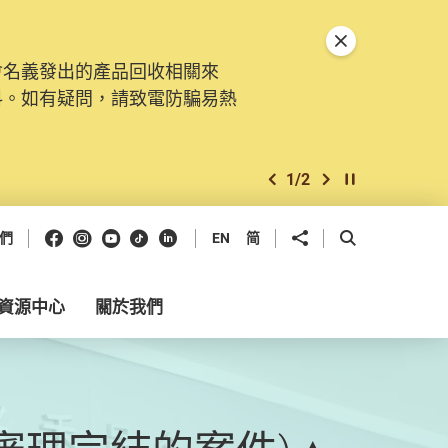
關閉特別通告
會名義發出的產品回收相關來
料。如有疑問，請致電防騙易熱
1
/
2
上一個
下一個
開始/暫停幻燈
Facebook
Instagram
Youtube
抖音
領英
分享到
開啟搜尋框
們
EN
简
資源中心
關於我們