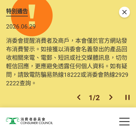
特別通告
關閉
2026.06.29
消委會提醒消費者及商戶，本會僅於官方網站發
布消費警示。如接獲以消委會名義發出的產品回
收相關來電、電郵、短訊或社交媒體訊息，切勿
輕信回應，更應避免透露任何個人資料。如有疑
問，請致電防騙易熱線18222或消委會熱線2929
2222查詢。
1
/
2
上一個
下一個
開
Skip to main content
目
消費者委員會