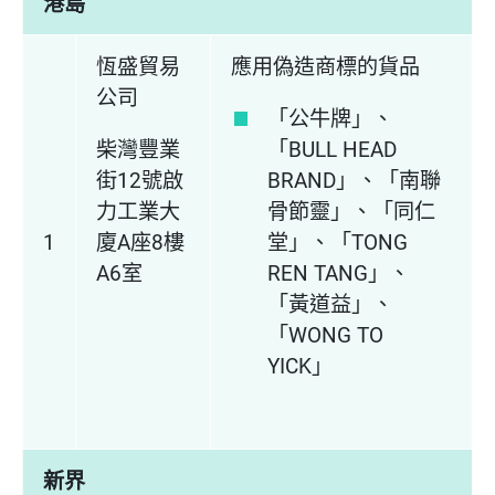
港島
恆盛貿易
應用偽造商標的貨品
公司
「公牛牌」、
柴灣豐業
「BULL HEAD
街12號啟
BRAND」、「南聯
力工業大
骨節靈」、「同仁
1
廈A座8樓
堂」、「TONG
A6室
REN TANG」、
「黃道益」、
「WONG TO
YICK」
新界