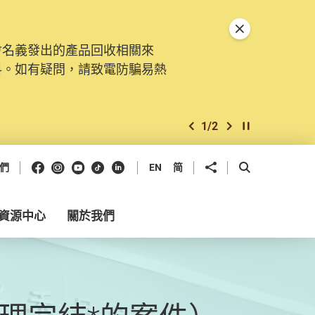
關閉特別通告
會名義發出的產品回收相關來
料。如有疑問，請致電防騙易熱
1
/
2
上一個
下一個
開始/暫停幻燈
Facebook
Instagram
Youtube
抖音
領英
分享到
開啟搜尋框
們
EN
简
資源中心
關於我們