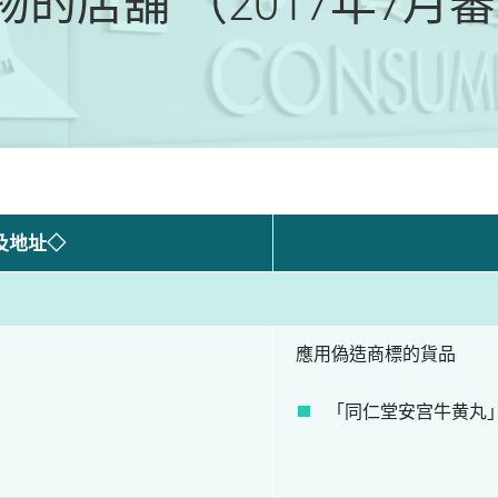
的店舖 （2017年7月
及地址◇
應用偽造商標的貨品
「同仁堂安宫牛黄丸」、「To