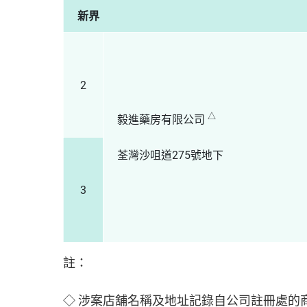
新界
2
△
毅進藥房有限公司
荃灣沙咀道275號地下
3
註：
◇ 涉案店舖名稱及地址記錄自公司註冊處的