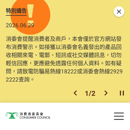
特別通告
關閉
2026.06.29
消委會提醒消費者及商戶，本會僅於官方網站發
布消費警示。如接獲以消委會名義發出的產品回
收相關來電、電郵、短訊或社交媒體訊息，切勿
輕信回應，更應避免透露任何個人資料。如有疑
問，請致電防騙易熱線18222或消委會熱線2929
2222查詢。
1
/
2
上一個
下一個
開
Skip to main content
目
消費者委員會