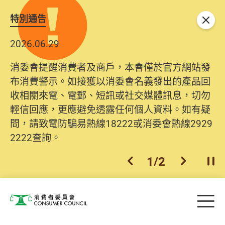
特別通告
關閉
2026.06.29
消委會提醒消費者及商戶，本會僅於官方網站發
布消費警示。如接獲以消委會名義發出的產品回
收相關來電、電郵、短訊或社交媒體訊息，切勿
輕信回應，更應避免透露任何個人資料。如有疑
問，請致電防騙易熱線18222或消委會熱線2929
2222查詢。
1
/
2
上一個
下一個
開
Skip to main content
目
消費者委員會