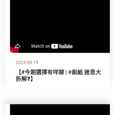
2024.08.19
【#今期選擇有咩睇 | #廁紙 迷思大
拆解❓】