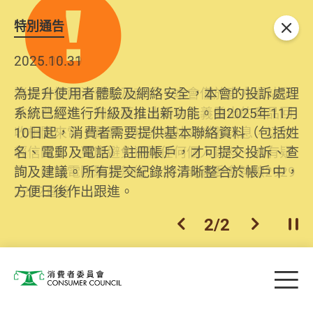
特別通告
關閉
2026.06.29
2025.10.31
消委會提醒消費者及商戶，本會僅於官方網站發
為提升使用者體驗及網絡安全，本會的投訴處理
布消費警示。如接獲以消委會名義發出的產品回
系統已經進行升級及推出新功能。由2025年11月
收相關來電、電郵、短訊或社交媒體訊息，切勿
10日起，消費者需要提供基本聯絡資料（包括姓
輕信回應，更應避免透露任何個人資料。如有疑
名、電郵及電話）註冊帳戶，才可提交投訴、查
問，請致電防騙易熱線18222或消委會熱線2929
詢及建議。所有提交紀錄將清晰整合於帳戶中，
2222查詢。
方便日後作出跟進。
2
/
2
上一個
下一個
開
Skip to main content
目
消費者委員會