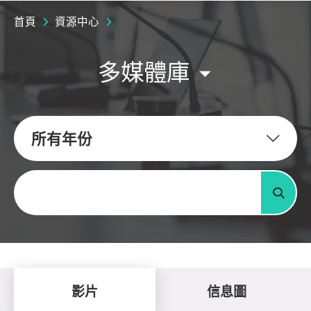
首頁
資源中心
多媒體庫
所有年份
關鍵字
搜尋
影片
信息圖