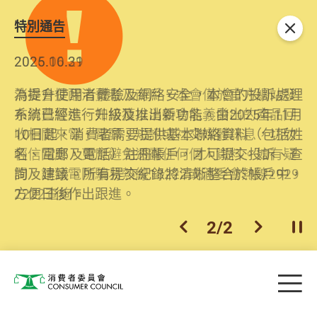
特別通告
關閉
2026.06.29
2025.10.31
消委會提醒消費者及商戶，本會僅於官方網站發
為提升使用者體驗及網絡安全，本會的投訴處理
布消費警示。如接獲以消委會名義發出的產品回
系統已經進行升級及推出新功能。由2025年11月
收相關來電、電郵、短訊或社交媒體訊息，切勿
10日起，消費者需要提供基本聯絡資料（包括姓
輕信回應，更應避免透露任何個人資料。如有疑
名、電郵及電話）註冊帳戶，才可提交投訴、查
問，請致電防騙易熱線18222或消委會熱線2929
詢及建議。所有提交紀錄將清晰整合於帳戶中，
2222查詢。
方便日後作出跟進。
2
/
2
上一個
下一個
開
Skip to main content
目
消費者委員會