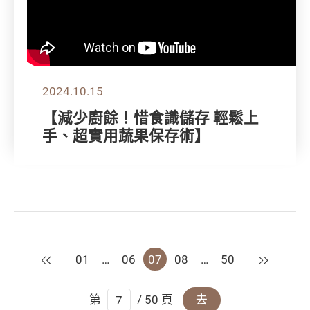
2024.10.15
【減少廚餘！惜食識儲存 輕鬆上
手、超實用蔬果保存術】
上一頁
下一頁
01
…
06
07
08
…
50
第
/ 50 頁
去