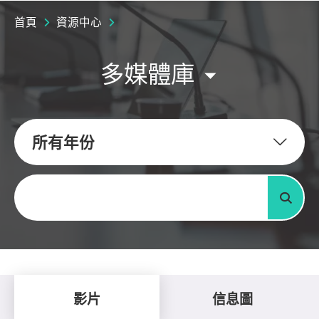
首頁
資源中心
多媒體庫
所有年份
關鍵字
搜尋
影片
信息圖