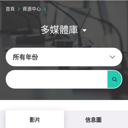
首頁
資源中心
多媒體庫
所有年份
關鍵字
搜尋
影片
信息圖