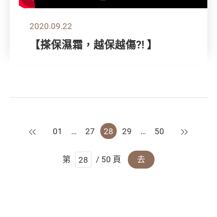
2020.09.22
【搽保濕霜，越保越傷?! 】
上一頁
下一頁
01
…
27
28
29
…
50
第
/ 50 頁
去