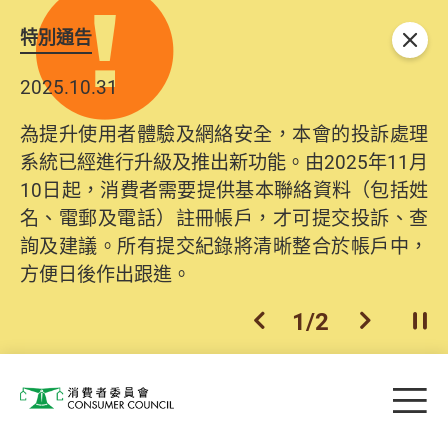
特別通告
關閉
2025.10.31
2026.06.29
為提升使用者體驗及網絡安全，本會的投訴處理
消委會提醒消費者及商戶，本會僅於官方網站發
系統已經進行升級及推出新功能。由2025年11月
布消費警示。如接獲以消委會名義發出的產品回
10日起，消費者需要提供基本聯絡資料（包括姓
收相關來電、電郵、短訊或社交媒體訊息，切勿
名、電郵及電話）註冊帳戶，才可提交投訴、查
輕信回應，更應避免透露任何個人資料。如有疑
詢及建議。所有提交紀錄將清晰整合於帳戶中，
問，請致電防騙易熱線18222或消委會熱線2929
方便日後作出跟進。
2222查詢。
1
/
2
上一個
下一個
開
Skip to main content
目
消費者委員會